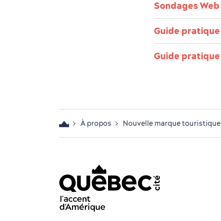
Sondages Web 
Guide pratique
Guide pratique 
À propos
Nouvelle marque touristique
acebook - OTQ - FR
Youtube - OTQ - FR
Instagram - OTQ - bilingue
Pinterest - OTQ - bilingu
TikTok - OTQ - Biling