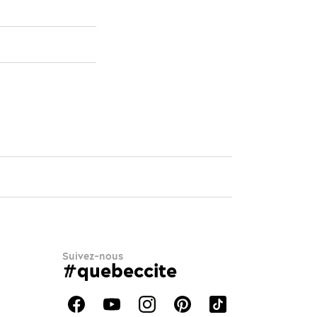
Suivez-nous
#quebeccite