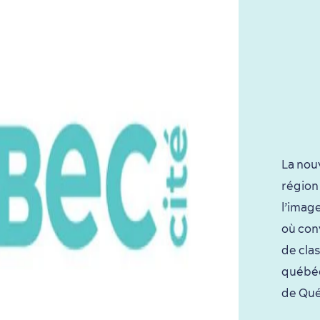
La nou
région
l’imag
où con
de clas
québéc
de Qué