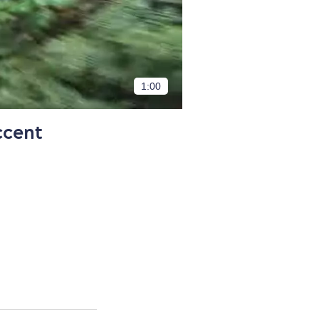
1:00
ccent