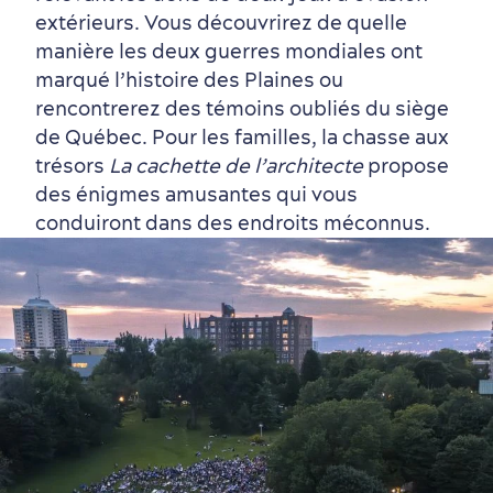
extérieurs. Vous découvrirez de quelle
manière les deux guerres mondiales ont
marqué l’histoire des Plaines ou
rencontrerez des témoins oubliés du siège
de Québec. Pour les familles, la chasse aux
trésors
La cachette de l’architecte
propose
des énigmes amusantes qui vous
conduiront dans des endroits méconnus.
Tourisme responsable
Événements
Rabais hôtels
Compensation carbone