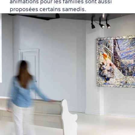
animations pour les familles sont aussi
proposées certains samedis.
Première visite
Croisières internationales
Histoire vivante
au petit-déjeuner