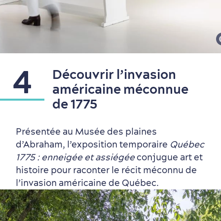
4
Découvrir l’invasion
Saisons et climat
américaine méconnue
Culture animée
écoresponsable
de 1775
Présentée au Musée des plaines
d’Abraham, l’exposition temporaire
Québec
1775 : enneigée et assiégée
conjugue art et
histoire pour raconter le récit méconnu de
l’invasion américaine de Québec.