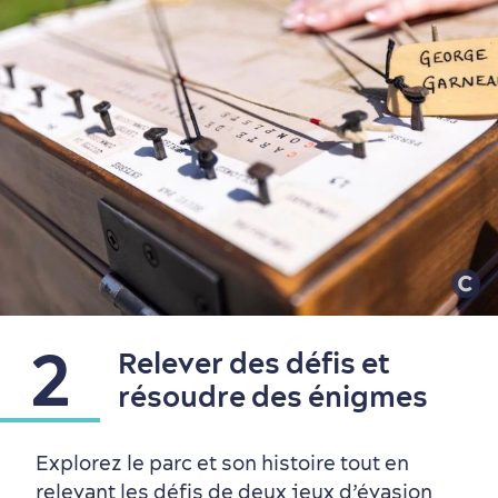
2
Relever des défis et
résoudre des énigmes
Périphérie de la ville
Activités en hiver
Centres de villégiature
Informations pratiques
en famille
Explorez le parc et son histoire tout en
relevant les défis de deux jeux d’évasion