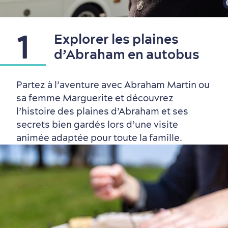
1
Explorer les plaines
d’Abraham en autobus
Partez à l’aventure avec Abraham Martin ou
sa femme Marguerite et découvrez
l’histoire des plaines d’Abraham et ses
secrets bien gardés lors d’une visite
animée adaptée pour toute la famille.
Autour du centre-ville
Activités en été
Hôtels écologiques
Magazine Québec cité
dans le Vieux-Québec