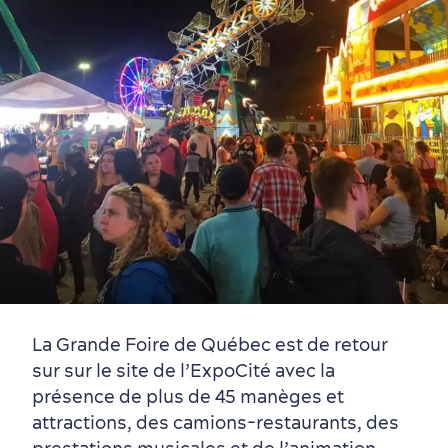
Vieux-Québec
Incontournables
7 expériences gourmandes
Où dormir?
Forfaits et rabais
Quartiers centraux
Quoi faire en août
Produits locaux
Vieux-Québec
Itinéraires
La Grande Foire de Québec est de retour
sur sur le site de l’ExpoCité avec la
présence de plus de 45 manèges et
attractions, des camions-restaurants, des