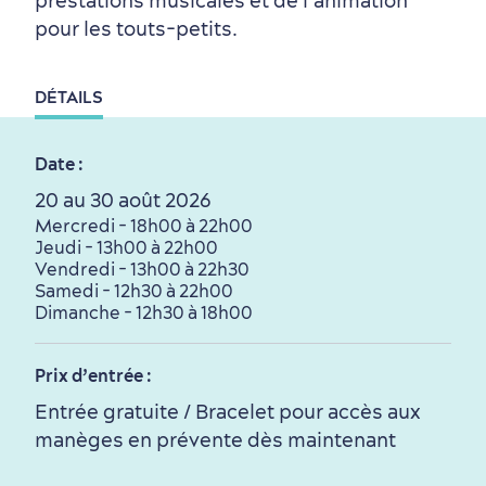
prestations musicales et de l’animation
Autour du centre-ville
Activités en été
Hôtels écologiques
Magazine Québec cité
pour les touts-petits.
dans le Vieux-Québec
DÉTAILS
Date :
20 au 30 août 2026
Périphérie de la ville
Activités en hiver
Centres de villégiature
Informations pratiques
Mercredi - 18h00 à 22h00
Jeudi - 13h00 à 22h00
en famille
Vendredi - 13h00 à 22h30
Samedi - 12h30 à 22h00
Dimanche - 12h30 à 18h00
Prix d’entrée :
Entrée gratuite / Bracelet pour accès aux
manèges en prévente dès maintenant
Tourisme responsable
Événements
Rabais hôtels
Compensation carbone
en amoureux