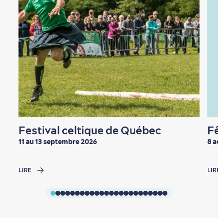
En famille
Festival celtique de Québec
Fê
11 au 13 septembre 2026
8 a
LIRE
LIR