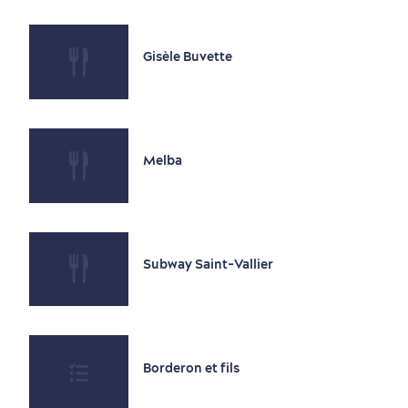
Gisèle Buvette
Saisons et climat
Culture animée
écoresponsable
Melba
Subway Saint-Vallier
Nature à proximité
Borderon et fils