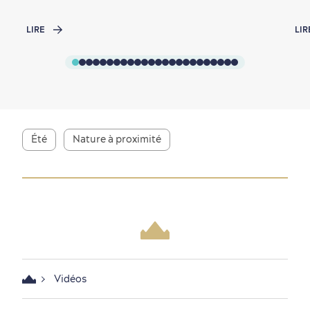
LIRE
LIR
Saisons et climat
Culture animée
écoresponsable
Été
Nature à proximité
Nature à proximité
Vidéos
Magasinage