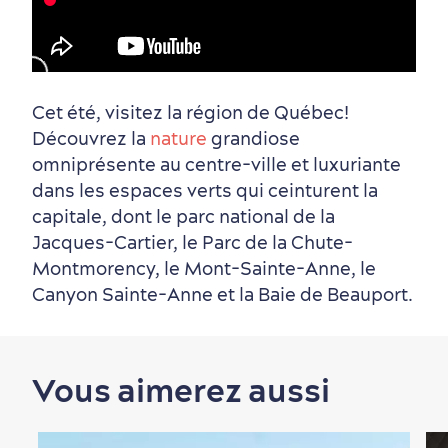
Vieux-Québec
Incontournables
7 expériences gourmandes
Où dormir?
Forfaits et rabais
1:00
Cet été, visitez la région de Québec!
Découvrez la
nature
grandiose
Quartiers centraux
Quoi faire en août
Produits locaux
Vieux-Québec
Itinéraires
omniprésente au centre-ville et luxuriante
dans les espaces verts qui ceinturent la
capitale, dont le parc national de la
Jacques-Cartier, le Parc de la Chute-
Montmorency, le Mont-Sainte-Anne, le
Canyon Sainte-Anne et la Baie de Beauport.
Autour du centre-ville
Activités en été
Hôtels écologiques
Magazine Québec cité
dans le Vieux-Québec
Vous aimerez aussi