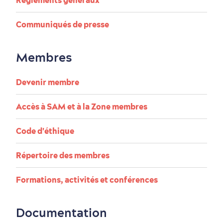
Règlements généraux
Communiqués de presse
Périphérie de la ville
Activités en hiver
Centres de villégiature
Informations pratiques
en famille
Membres
Devenir membre
Accès à SAM et à la Zone membres
Tourisme responsable
Événements
Rabais hôtels
Compensation carbone
en amoureux
Code d'éthique
Répertoire des membres
Formations, activités et conférences
Première visite
Croisières internationales
Histoire vivante
au petit-déjeuner
Documentation