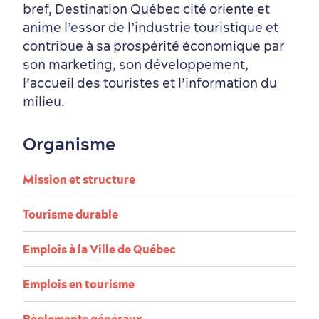
Vieux-Québec
Incontournables
7 expériences gourmandes
Où dormir?
Forfaits et rabais
bref, Destination Québec cité oriente et
anime l’essor de l’industrie touristique et
contribue à sa prospérité économique par
son marketing, son développement,
l’accueil des touristes et l’information du
milieu.
Quartiers centraux
Quoi faire en août
Produits locaux
Vieux-Québec
Itinéraires
Organisme
Mission et structure
Tourisme durable
Autour du centre-ville
Activités en été
Hôtels écologiques
Magazine Québec cité
Emplois à la Ville de Québec
dans le Vieux-Québec
Emplois en tourisme